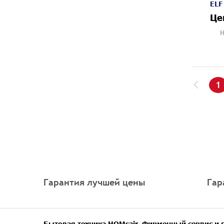
ELF
Це
Н
1
Гарантия лучшей цены
Гар
Бытовая техника HOMsair. Фирменный сервис и 