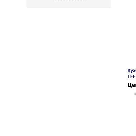
Кух
TEF
Це
Н