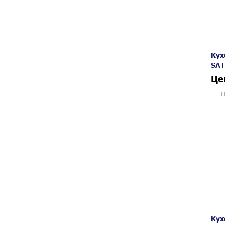
Кух
SAT
Це
Н
Кух