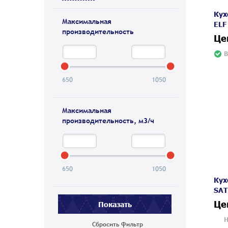
Кух
Максимальная
ELF
производительность
Це
В
650
1050
Максимальная
производительность, м3/ч
650
1050
Кух
SAT
Це
Н