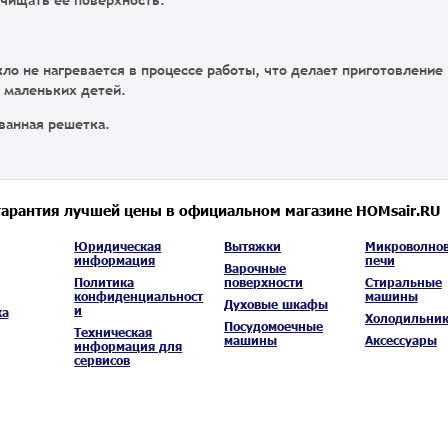
очищать ее поверхность.
ло не нагревается в процессе работы, что делает приготовление
 маленьких детей.
ванная решетка.
гарантия лучшей цены в официальном магазине HOMsair.RU
Юридическая
Вытяжки
Микроволно
информация
печи
Варочные
Политика
поверхности
Стиральные
конфиденциальност
машины
Духовые шкафы
и
ка
Холодильни
Посудомоечные
Техническая
машины
Аксессуары
информация для
сервисов