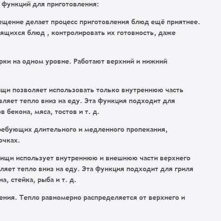
 функций для приготовления:
ещение делает процесс приготовления блюд ещё приятнее.
вящихся блюд , контролировать их готовность, даже
рки на одном уровне. Работают верхний и нижний
ищи позволяет использовать только внутреннюю часть
вляет тепло вниз на еду. Эта функция подходит для
 бекона, мяса, тостов и т. д.
ребующих длительного и медленного пропекания,
очках.
пищи использует внутреннюю и внешнюю части верхнего
ляет тепло вниз на еду. Эта функция подходит для гриля
, стейка, рыба и т. д.
ния. Тепло равномерно распределяется от верхнего и