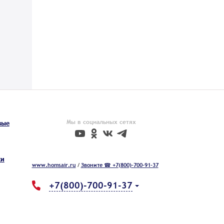
Мы в социальных сетях
вые
ки
www.homsair.ru
/
Звоните ☎ +7(800)-700-91-37
+7(800)-700-91-37