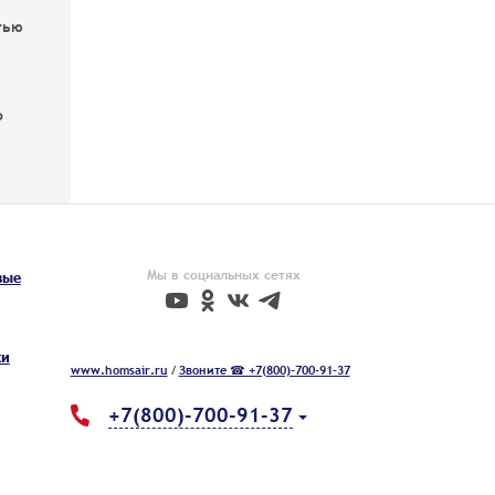
тью
о
Мы в социальных сетях
вые
ки
www.homsair.ru
/
Звоните ☎ +7(800)-700-91-37
+7(800)-700-91-37