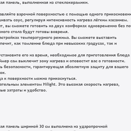
ая панель
, выполненная из стеклокерамики.
авляйте варочной поверхностью с помощью одного прикосновен
ивать соус, регулируя интенсивность нагрева лёгким касанием.
чит, вы сможете готовить на двух конфорках одновременно без п
ного стола будут готовы вовремя.
настройках температурного режима
. Вы сможете выставить
ечит, как томление блюда при невысоких градусах, так и
становите его на время, необходимое для приготовления блюда 
мер сам выключит зону нагрева и оповестит вас о готовности.
нь безопасности, гарантирующая абсолютную защиту для вашего
ок.
а к поверхности можно прикоснуться.
ательным элементом Hilight
. Это высокая скорость нагрева,
ые затраты и удобство.
ая панель шириной 30 см выполнена из ударопрочной