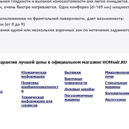
ьной гладкости и высокой износостойкости она легко очищается.
ли, очень быстро нагреваются. Одна конфорка (d=165 мм) мощнос
асположенное на фронтальной поверхности, дает возможность:
 (от 0 до 9)
чения одной или нескольких варочных зон по истечении заданног
гарантия лучшей цены в официальном магазине HOMsair.RU
Юридическая
Вытяжки
Микроволно
информация
печи
Варочные
Политика
поверхности
Стиральные
конфиденциальност
машины
Духовые шкафы
и
ка
Холодильни
Посудомоечные
Техническая
машины
Аксессуары
информация для
сервисов