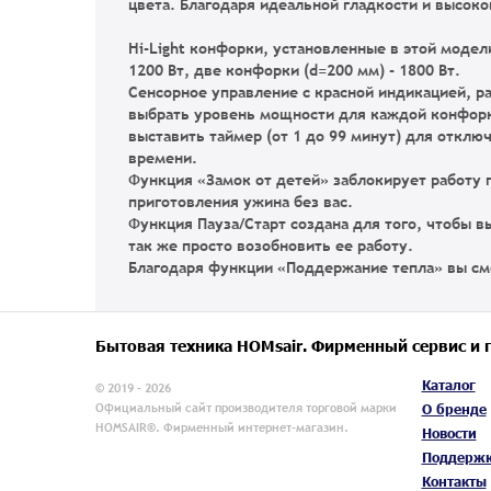
цвета. Благодаря идеальной гладкости и высоко
Hi-Light конфорки
, установленные в этой моде
1200 Вт, две конфорки (d=200 мм) - 1800 Вт.
Сенсорное управление с красной индикацией
, р
выбрать уровень мощности для каждой конфорки
выставить таймер (от 1 до 99 минут) для отклю
времени.
Функция «Замок от детей»
заблокирует работу 
приготовления ужина без вас.
Функция Пауза/Старт
создана для того, чтобы в
так же просто возобновить ее работу.
Благодаря функции «Поддержание тепла»
вы см
Бытовая техника HOMsair. Фирменный сервис и 
Каталог
© 2019 - 2026
Официальный сайт производителя торговой марки
О бренде
HOMSAIR®. Фирменный интернет-магазин.
Новости
Поддерж
Контакты