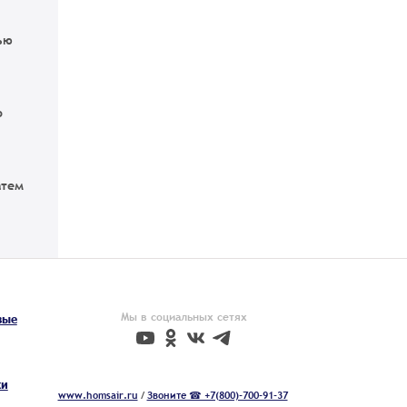
ью
о
атем
Мы в социальных сетях
вые
ки
www.homsair.ru
/
Звоните ☎ +7(800)-700-91-37