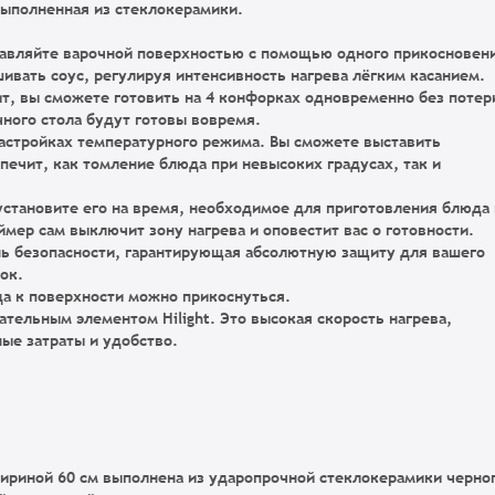
выполненная из стеклокерамики.
авляйте варочной поверхностью с помощью одного прикосновен
ивать соус, регулируя интенсивность нагрева лёгким касанием.
чит, вы сможете готовить на 4 конфорках одновременно без потер
ного стола будут готовы вовремя.
настройках температурного режима
. Вы сможете выставить
ечит, как томление блюда при невысоких градусах, так и
становите его на время, необходимое для приготовления блюда 
мер сам выключит зону нагрева и оповестит вас о готовности.
нь безопасности, гарантирующая абсолютную защиту для вашего
ок.
а к поверхности можно прикоснуться.
ательным элементом Hilight
. Это высокая скорость нагрева,
ые затраты и удобство.
ириной 60 см выполнена из ударопрочной стеклокерамики черно