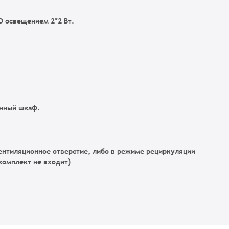
 освещением 2*2 Вт.
онный шкаф.
ентиляционное отверстие, либо в режиме рециркуляции
комплект не входит)