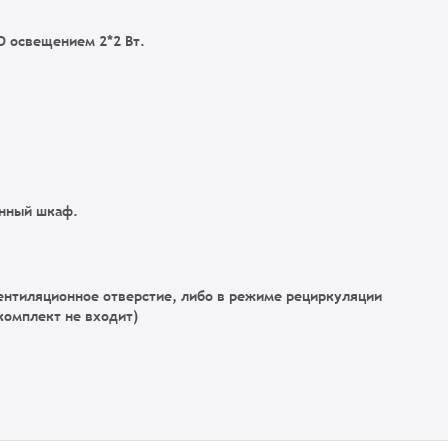
 освещением 2*2 Вт.
онный шкаф.
ентиляционное отверстие, либо в режиме рециркуляции
комплект не входит)